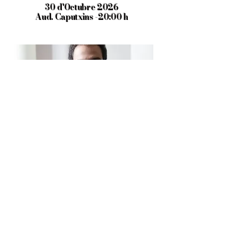
30 d'Octubre 2026
Aud. Caputxins -20:00 h
EDUARDO MORENO
Piano
Ressonàcnies del
romanticisme