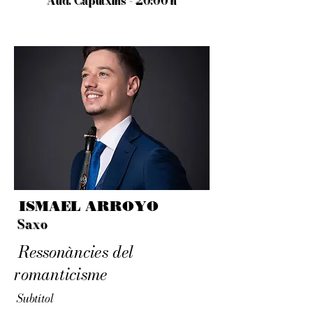
Aud. Caputxins - 20:00 h
ISMAEL ARROYO
Saxo
Ressonàncies del
romanticisme
Subtítol