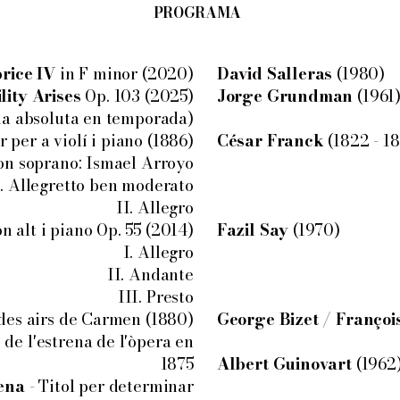
PROGRAMA
rice IV
in F minor (2020)
David Salleras
(1980)
lity Arises
Op. 103 (2025)
Jorge Grundman
(1961
na absoluta en temporada)
 per a violí i piano (1886)
César Franck
(1822 - 1
fon soprano: Ismael Arroyo
I. Allegretto ben moderato
II. Allegro
n alt i piano Op. 55 (2014)
Fazil Say
(1970)
I. Allegro
II. Andante
III. Presto
des airs de Carmen (1880)
George Bizet / Franço
de l'estrena de l'òpera en
1875
Albert Guinovart
(1962
rena
- Titol per determinar