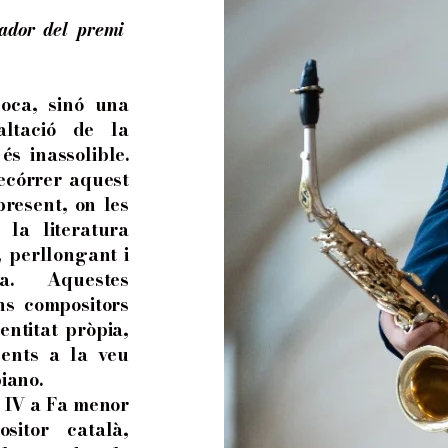
yador del premi
oca, sinó una
ltació de la
és inassolible.
ecórrer aquest
present, on les
 la literatura
, perllongant i
ca. Aquestes
ns compositors
ntitat pròpia,
sents a la veu
iano.
e IV a Fa menor
sitor català,