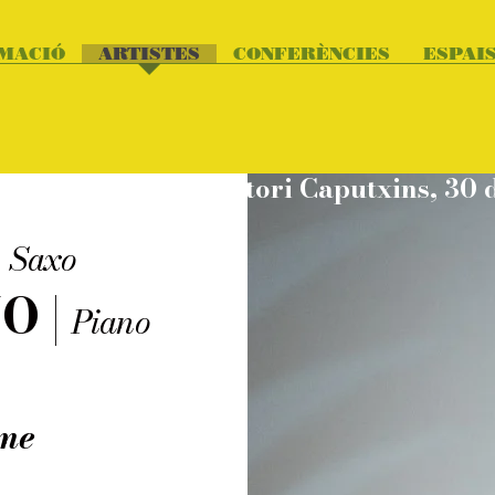
MACIÓ
ARTISTES
CONFERÈNCIES
ESPAI
26. 20:00 h
|
Saxo
O |
Piano
sme