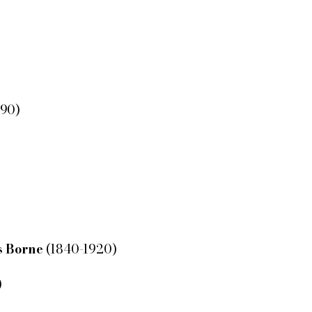
)
890)
is Borne
(1840-1920)
)