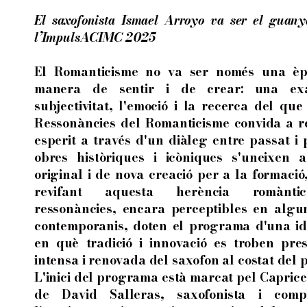
El saxofonista Ismael Arroyo va ser el guan
l’ImpulsACIMC 2025
El Romanticisme no va ser només una èp
manera de sentir i de crear: una exa
subjectivitat, l'emoció i la recerca del que 
Ressonàncies del Romanticisme convida a r
esperit a través d'un diàleg entre passat i 
obres històriques i icòniques s'uneixen a
original i de nova creació per a la formació
revifant aquesta herència romànti
ressonàncies, encara perceptibles en algu
contemporanis, doten el programa d'una ide
en què tradició i innovació es troben pre
intensa i renovada del saxofon al costat del p
L'inici del programa està marcat pel Capric
de David Salleras, saxofonista i compo