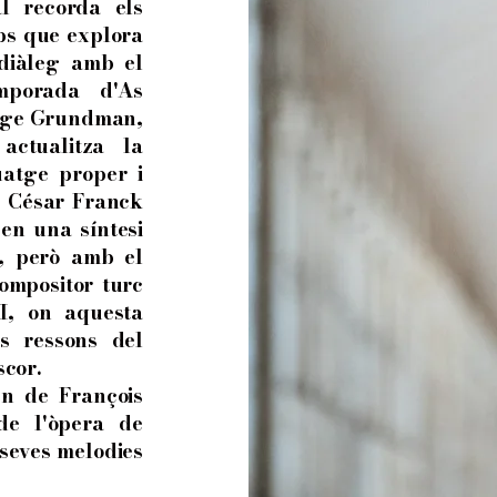
al recorda els
ps que explora
 diàleg amb el
mporada d'As
orge Grundman,
ctualitza la
uatge proper i
e César Franck
en una síntesi
, però amb el
ompositor turc
I, on aquesta
s ressons del
scor.
en de François
de l'òpera de
 seves melodies