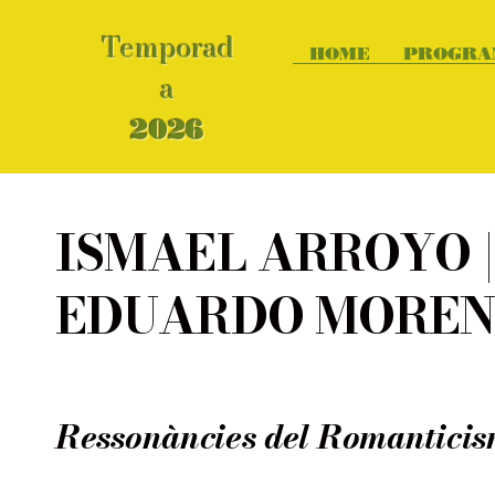
Temporad
HOME
PROGRA
a
2026
Auditori Caputxins, 30 d'OCTUBRE 20
ISMAEL ARROYO 
EDUARDO MOREN
Ressonàncies del Romantici