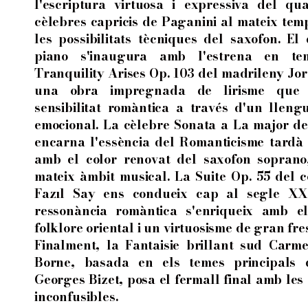
l'escriptura virtuosa i expressiva del qu
cèlebres capricis de Paganini al mateix tem
les possibilitats tècniques del saxofon. El
piano s'inaugura amb l'estrena en te
Tranquility Arises Op. 103 del madrileny J
una obra impregnada de lirisme que a
sensibilitat romàntica a través d'un lleng
emocional. La cèlebre Sonata a La major d
encarna l'essència del Romanticisme tardà 
amb el color renovat del saxofon soprano
mateix àmbit musical. La Suite Op. 55 del c
Fazıl Say ens condueix cap al segle XX
ressonància romàntica s'enriqueix amb el
folklore oriental i un virtuosisme de gran fre
Finalment, la Fantaisie brillant sud Carm
Borne, basada en els temes principals 
Georges Bizet, posa el fermall final amb les
inconfusibles.