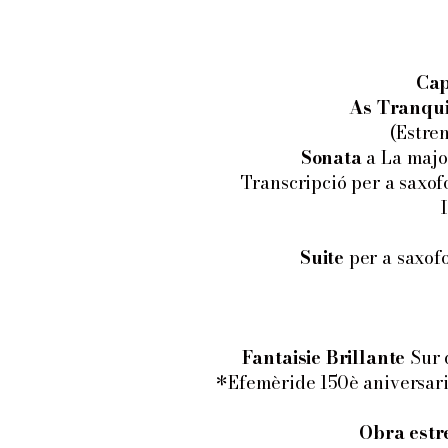
Cap
As Tranqui
(Estre
S
onata
a La major
Transcripció per a saxo
Suite
per a saxofo
Fantaisie Brillante
Sur 
*Efemèride 150è aniversari 
Obra est