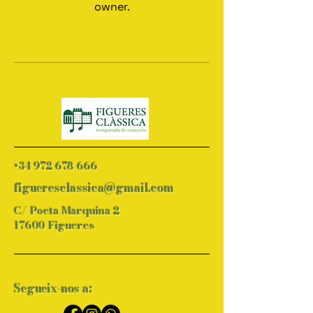
owner.
+34 972 678 666
figueresclassica@gmail.com
C/ Poeta Marquina 2
17600 Figueres
Segueix-nos a: